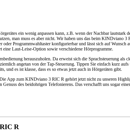
örgerätes ein wenig anpassen kann, z.B. wenn der Nachbar lautstark de
utzen, man muss es aber nicht. Wir haben uns das beim KINDviano 3 R
ler oder Programmwahltaster konfigurierbar und lässt sich auf Wunsch 
ietet eine Laut-Leise-Option sowie verschiedene Hörprogramme.
rnbedienung herauszuholen. Da erweist sich die Sprachsteuerung als cle
 ziemlich angetan von der Tap-Steuerung. Tippen Sie einfach kurz aufs
, und es ist klasse, dass es so etwas jetzt auch in Hörgeräten gibt.
 App zum KINDviano 3 RIC R gehört jetzt nicht zu unseren Highlight
Genuss des beidohrigen Telefonierens. Das verschafft uns sogar eine
 RIC R