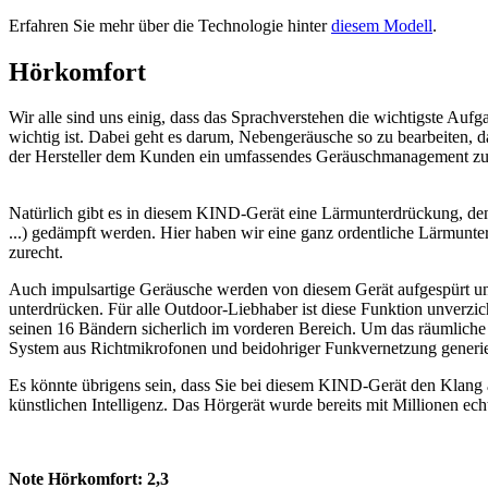
Erfahren Sie mehr über die Technologie hinter
diesem Modell
.
Hörkomfort
Wir alle sind uns einig, dass das Sprachverstehen die wichtigste Au
wichtig ist. Dabei geht es darum, Nebengeräusche so zu bearbeiten, 
der Hersteller dem Kunden ein umfassendes Geräuschmanagement zur 
Natürlich gibt es in diesem KIND-Gerät eine Lärmunterdrückung, den
...) gedämpft werden. Hier haben wir eine ganz ordentliche Lärmunte
zurecht.
Auch impulsartige Geräusche werden von diesem Gerät aufgespürt und
unterdrücken. Für alle Outdoor-Liebhaber ist diese Funktion unver
seinen 16 Bändern sicherlich im vorderen Bereich. Um das räumliche 
System aus Richtmikrofonen und beidohriger Funkvernetzung generie
Es könnte übrigens sein, dass Sie bei diesem KIND-Gerät den Klang a
künstlichen Intelligenz. Das Hörgerät wurde bereits mit Millionen ec
Note Hörkomfort:
2,3