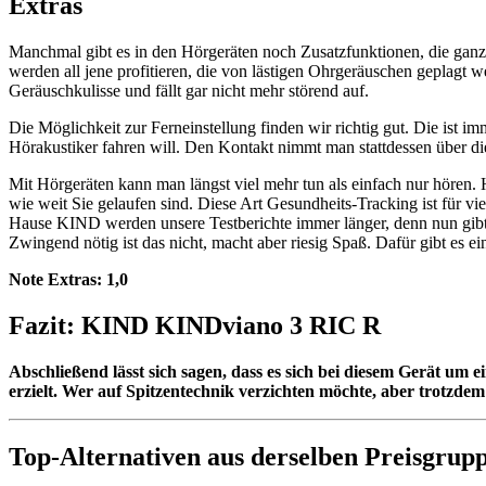
Extras
Manchmal gibt es in den Hörgeräten noch Zusatzfunktionen, die ganz
werden all jene profitieren, die von lästigen Ohrgeräuschen geplagt w
Geräuschkulisse und fällt gar nicht mehr störend auf.
Die Möglichkeit zur Ferneinstellung finden wir richtig gut. Die ist i
Hörakustiker fahren will. Den Kontakt nimmt man stattdessen über d
Mit Hörgeräten kann man längst viel mehr tun als einfach nur hören
wie weit Sie gelaufen sind. Diese Art Gesundheits-Tracking ist für
Hause KIND werden unsere Testberichte immer länger, denn nun gibt e
Zwingend nötig ist das nicht, macht aber riesig Spaß. Dafür gibt es 
Note Extras:
1,0
Fazit: KIND KINDviano 3 RIC R
Abschließend lässt sich sagen, dass es sich bei diesem Gerät um
erzielt. Wer auf Spitzentechnik verzichten möchte, aber trotzdem 
Top-Alternativen aus derselben Preisgrup