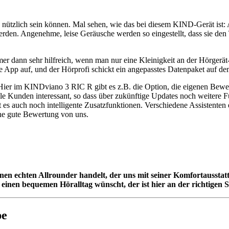
 nützlich sein können. Mal sehen, wie das bei diesem KIND-Gerät ist:
erden. Angenehme, leise Geräusche werden so eingestellt, dass sie den 
mmer dann sehr hilfreich, wenn man nur eine Kleinigkeit an der Hörgerä
ie App auf, und der Hörprofi schickt ein angepasstes Datenpaket auf 
. Hier im KINDviano 3 RIC R gibt es z.B. die Option, die eigenen Be
 viele Kunden interessant, so dass über zukünftige Updates noch weite
s auch noch intelligente Zusatzfunktionen. Verschiedene Assistenten e
eine gute Bewertung von uns.
 einen echten Allrounder handelt, der uns mit seiner Komfortaussta
einen bequemen Höralltag wünscht, der ist hier an der richtigen St
pe