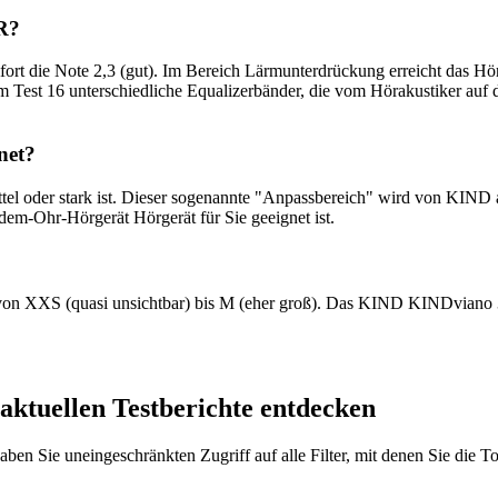
R?
t die Note 2,3 (gut). Im Bereich Lärmunterdrückung erreicht das Hör
im Test 16 unterschiedliche Equalizerbänder, die vom Hörakustiker auf
net?
mittel oder stark ist. Dieser sogenannte "Anpassbereich" wird von KI
-dem-Ohr-Hörgerät Hörgerät für Sie geeignet ist.
 von XXS (quasi unsichtbar) bis M (eher groß). Das KIND KINDviano 3 
 aktuellen Testberichte entdecken
 haben Sie uneingeschränkten Zugriff auf alle Filter, mit denen Sie die