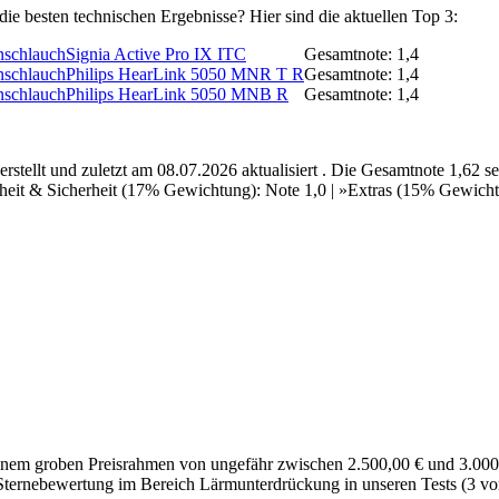
ie besten technischen Ergebnisse? Hier sind die aktuellen Top 3:
Signia Active Pro IX ITC
Gesamtnote: 1,4
Philips HearLink 5050 MNR T R
Gesamtnote: 1,4
Philips HearLink 5050 MNB R
Gesamtnote: 1,4
ellt und zuletzt am 08.07.2026 aktualisiert . Die Gesamtnote 1,62 s
it & Sicherheit (17% Gewichtung): Note 1,0 | »Extras (15% Gewichtung
m groben Preisrahmen von ungefähr zwischen 2.500,00 € und 3.000,00 
Sternebewertung im Bereich Lärmunterdrückung in unseren Tests (3 von