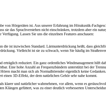
fgabe von Hörgeräten ist. Aus unserer Erfahrung im Hörakustik-Fachges
dass sie das Sprachverstehen nicht einschränken, trotzdem aber ein nat
Verfügung. Lassen Sie uns die einzelnen Features anschauen:
n die ist inzwischen Standard. Lärmunterdrückung heißt, dass gleich
rdrückung. Vielleicht ist sie zu schwach, wenn Sie häufig im Straßenv
 erträglich reduziert. Ein ganz ordentliches Windmanagement hilft da
zichtbar. Eine hohe Anzahl an Frequenzbändern unterstützt bei der Tr
Hören macht man sich als Normalhörender eigentlich keine Gedanken. M
rt einen 3D-Effekt, der dem natürlichen Gehör sehr nahe kommt.
ls klarer und natürlicher wahrnehmen, vor allem, wenn es geräuschvoll
hten Klängen gefüttert, was zu einer deutlich verbesserten Unterschei