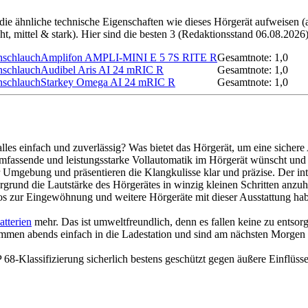
, die ähnliche technische Eigenschaften wie dieses Hörgerät aufweisen
cht, mittel & stark). Hier sind die besten 3 (Redaktionsstand 06.08.2026)
Amplifon AMPLI-MINI E 5 7S RITE R
Gesamtnote: 1,0
Audibel Aris AI 24 mRIC R
Gesamtnote: 1,0
Starkey Omega AI 24 mRIC R
Gesamtnote: 1,0
alles einfach und zuverlässig? Was bietet das Hörgerät, um eine sicher
assende und leistungsstarke Vollautomatik im Hörgerät wünscht und mögl
er Umgebung und präsentieren die Klangkulisse klar und präzise. Der 
grund die Lautstärke des Hörgerätes in winzig kleinen Schritten anzuheb
s zur Eingewöhnung und weitere Hörgeräte mit dieser Ausstattung ha
atterien
mehr. Das ist umweltfreundlich, denn es fallen keine zu entsorg
mmen abends einfach in die Ladestation und sind am nächsten Morgen e
68-Klassifizierung sicherlich bestens geschützt gegen äußere Einflüsse