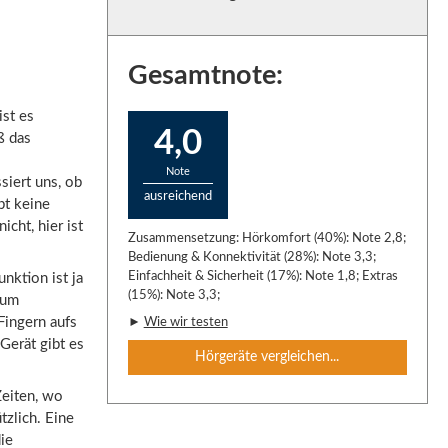
Gesamtnote:
st es
4,0
ß das
Note
siert uns, ob
ausreichend
bt keine
icht, hier ist
Zusammensetzung: Hörkomfort (40%): Note 2,8;
Bedienung & Konnektivität (28%): Note 3,3;
Einfachheit & Sicherheit (17%): Note 1,8; Extras
nktion ist ja
(15%): Note 3,3;
zum
Fingern aufs
►
Wie wir testen
Gerät gibt es
Hörgeräte vergleichen...
Zeiten, wo
tzlich. Eine
ie