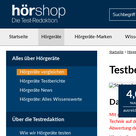
Startseite
Hörgeräte
Hörgeräte-Marken
Wiss
Startseite
>
Hörge
Alles über Hörgeräte
Testb
Hörgeräte vergleichen
Hörgeräte Testberichte
Hörgeräte News
4,
Hörgeräte: Alles Wissenswerte
Das St
Not
ausrei
Mit dem
Star
Über die Testredaktion
Technik auf d
Abwertung de
Wie wir Hörgeräte testen