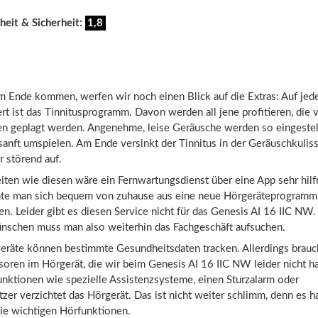
heit & Sicherheit:
1,8
 Ende kommen, werfen wir noch einen Blick auf die Extras: Auf jede
 ist das Tinnitusprogramm. Davon werden all jene profitieren, die v
n geplagt werden. Angenehme, leise Geräusche werden so eingestell
sanft umspielen. Am Ende versinkt der Tinnitus in der Geräuschkuliss
r störend auf.
iten wie diesen wäre ein Fernwartungsdienst über eine App sehr hilfr
te man sich bequem von zuhause aus eine neue Hörgeräteprogramm
sen. Leider gibt es diesen Service nicht für das Genesis AI 16 IIC NW.
schen muss man also weiterhin das Fachgeschäft aufsuchen.
räte können bestimmte Gesundheitsdaten tracken. Allerdings brauc
soren im Hörgerät, die wir beim Genesis AI 16 IIC NW leider nicht h
unktionen wie spezielle Assistenzsysteme, einen Sturzalarm oder
zer verzichtet das Hörgerät. Das ist nicht weiter schlimm, denn es h
die wichtigen Hörfunktionen.