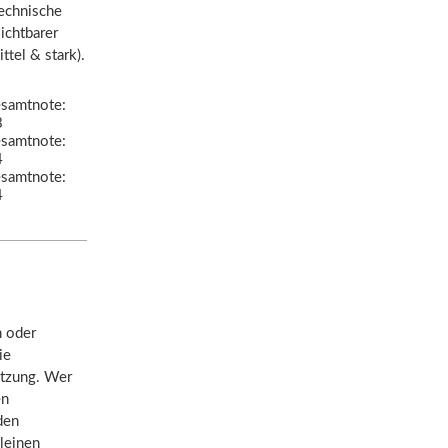
technische
ichtbarer
ttel & stark).
samtnote:
3
samtnote:
4
samtnote:
4
h oder
ie
utzung. Wer
en
den
kleinen