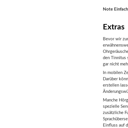
Note Einfach
Extras
Bevor wir zum
erwähnenswert
Ohrgeräusche
den Tinnitus 
gar nicht meh
In mobilen Ze
Darüber könn
erstellen las
Änderungswün
Manche Hörge
spezielle Sen
zusätzliche F
Sprachüberset
Einfluss auf 