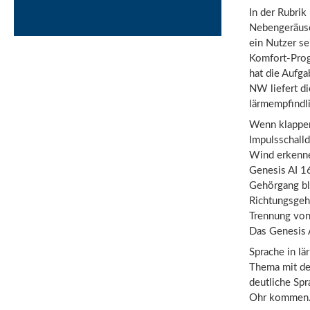
In der Rubrik
Nebengeräusc
ein Nutzer se
Komfort-Prog
hat die Aufga
NW liefert d
lärmempfindli
Wenn klapper
Impulsschalld
Wind erkenne
Genesis AI 16
Gehörgang bl
Richtungsgehö
Trennung von
Das Genesis 
Sprache in lä
Thema mit dem
deutliche Sp
Ohr kommen