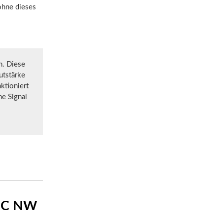
ohne dieses
h. Diese
utstärke
ktioniert
ne Signal
IIC NW