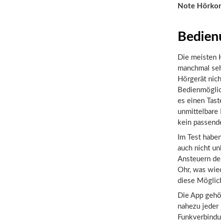
Note Hörko
Bedien
Die meisten 
manchmal seh
Hörgerät nic
Bedienmöglich
es einen Tast
unmittelbare 
kein passende
Im Test haben
auch nicht un
Ansteuern der
Ohr, was wied
diese Möglich
Die App gehör
nahezu jeder 
Funkverbindu