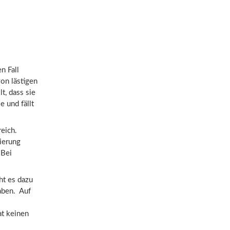
n Fall
on lästigen
t, dass sie
e und fällt
eich.
ierung
 Bei
ht es dazu
aben. Auf
at keinen