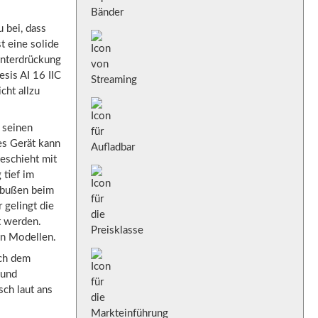
 bei, dass
t eine solide
unterdrückung
sis AI 16 IIC
cht allzu
 seinen
es Gerät kann
eschieht mit
 tief im
inbußen beim
 gelingt die
t werden.
en Modellen.
ich dem
 und
ch laut ans