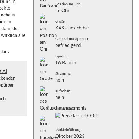
sein? In
Position am Ohr:
pekte
im Ohr
urchaus
ion im
Größe:
XXS - unsichtbar
, denn der
wirklich alle
Geräuschmanagement:
befriedigend
darf.
Equalizer:
16 Bänder
s AI
Streaming:
ckender
nein
spürbar
Aufladbar:
nein
och
Preisklasse:
Markteinführung:
Oktober 2023