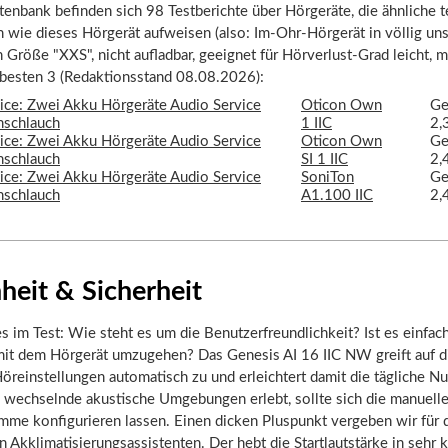
tenbank befinden sich 98 Testberichte über Hörgeräte, die ähnliche 
 wie dieses Hörgerät aufweisen (also: Im-Ohr-Hörgerät in völlig uns
 Größe "XXS", nicht aufladbar, geeignet für Hörverlust-Grad leicht, mi
 besten 3 (Redaktionsstand 08.08.2026):
Oticon Own
Ge
1 IIC
2,
Oticon Own
Ge
SI 1 IIC
2,
SoniTon
Ge
A1.100 IIC
2,
heit & Sicherheit
s im Test: Wie steht es um die Benutzerfreundlichkeit? Ist es einfac
 mit dem Hörgerät umzugehen? Das Genesis AI 16 IIC NW greift auf d
öreinstellungen automatisch zu und erleichtert damit die tägliche N
g wechselnde akustische Umgebungen erlebt, sollte sich die manuell
mme konfigurieren lassen. Einen dicken Pluspunkt vergeben wir für 
 Akklimatisierungsassistenten. Der hebt die Startlautstärke in sehr 