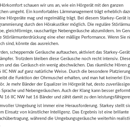
 Hörkomfort schauen wir uns an, wie ein Hörgerät mit den ganzen
hen umgeht. Ein komfortables Lärmmanagement trägt erheblich dazu
ine Hörgeräte mag und regelmäßig trägt. Bei diesem Starkey-Gerät is
rammierung durch den Hörakustiker möglich. Die reguläre Störlärm
be, gleichförmige, rauschartige Nebengeräusche abzumildern. Im Gene
ie Störlärmunterdrückung eine eher mäßige Performance. Wenn Sie ni
ch sind, könnte das ausreichen.
den, scheppernde Geräusche auftauchen, aktiviert das Starkey-Gerät
ämpfer. Trotzdem bleiben diese Geräusche noch recht intensiv. Dies
n und das Geräusch ein wenig abschwächen. Das räumliche Hören g
 IIC NW auf ganz natürliche Weise. Durch die besondere Platzierung
eibt die Funktion der Ohrmuschel erhalten, und man hat keinerlei E
r. Je mehr Bänder der Equalizer im Hörgerät hat, desto zuverlässiger
 Sprache und Nebengeräuschen. Auch der Klang kann besser geform
AI 16 IIC NW hat 16 Bänder und zählt damit zu den leistungsfähiger
rmvoller Umgebung ist immer eine Herausforderung. Starkey stellt s
 Einsatz von künstlicher Intelligenz. Das Ergebnis ist eine brillante
rachübertragung, während die Umgebungsgeräusche weiterhin realistis
.