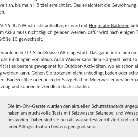
weit an, bis mein Hörziel erreicht ist. Das erleichtert die Gewöhnun
ch.
I 16 IIC NW ist nicht aufladbar, es wird mit
Hörgeräte-Batterien
betr
m Akku muss nicht täglich geladen werden, dafür wird nach einigen 
 Größe 10 gewechselt.
wurde in die IP-Schutzklasse 68 eingestuft. Das garantiert einen u
 das Eindringen von Staub. Auch Wasser kann dem Hörgerät nicht so 
it ist es bestens gewappnet für Outdoor-Aktivitäten, wo es schon e
g werden kann. Gehen Sie trotzdem nicht unbedingt baden oder sc
en. Badezusätze oder auch der Salzgehalt im Meerwasser verändern 
ung und können letztendlich doch schaden.
Die Im-Ohr-Geräte wurden den aktuellen Schutzstandards angep
haben anspruchsvolle Tests mit Salzwasser, Salznebel und Wasse
bestanden. Daher sind sie nun als wasserfest zertifiziert und soll
jeder Alltagssituation bestens geeignet sein.