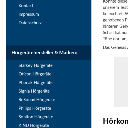
Könnte dieses
Kontakt
unserem Test
beleuchtet. 
Impressum
gehobenen Pr
Datenschutz
hinteren Gehö
Schall hat n
Töne dort an,
Das Genesis A
Hörgerätehersteller & Marken:
Starkey Hörgeräte
Oticon Hörgeräte
Phonak Hörgeräte
Signia Hörgeräte
ReSound Hörgeräte
Philips Hörgeräte
Soniton Hörgeräte
Hörkom
KIND Hörgeräte