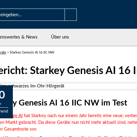
enswertes & News
Über uns
räte
>
Starkey Genesis AI 16 IIC NW
ericht: Starkey Genesis AI 16
0
arkey Genesis AI 16 IIC NW im Test
e
chend
key Edge AI
hat Starkey nach nur einem Jahr bereits eine neue, verbe
en Markt gebracht. Da diese Geräte nun nicht mehr aktuell sind, neh
r Gesamtnote vor.