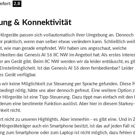
mfort:
2,8
ung & Konnektivität
Hörgeräte passen sich vollautomatisch ihrer Umgebung an. Dennoch i
r praktisch, wenn man selber etwas verändern kann. Schließlich wei
ht, wie man gerade empfindet. Wir haben uns angeschaut, welche
keiten das Genesis AI 16 IIC NW im Angebot hat: Als erstes interes
er am Gerät gibt. Beim IIC NW werden wir da leider enttäuscht, es gi
Einstellmöglicheit. Ist das Genesis AI 16 denn fernbedienbar? Leider n
s Gerät verfügbar.
 wir keine Möglichkeit zur Steuerung per Sprache gefunden. Diese Fu
bedingt nötig, hätte uns aber dennoch gefreut. Eine weitere Option 
 Hörgeräte ist eine Tipp-Steuerung. Dazu tippt man einfach mit den 
erum eine bestimmte Funktion auslöst. Aber hier in diesem Starkey-
keit nicht.
t nicht zu unseren Highlights. Aber immerhin - es gibt eine. Und in 
Hörgeräteträger auch ein Smartphone besitzt, ist das auf jeden Fall nü
ng zum Smartphone oder zum Laptop ist nicht möglich, dazu fehlen d