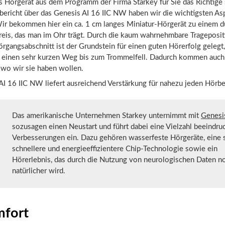
 Hörgerät aus dem Programm der Firma Starkey für Sie das Richtige 
bericht über das Genesis AI 16 IIC NW haben wir die wichtigsten As
Wir bekommen hier ein ca. 1 cm langes Miniatur-Hörgerät zu einem d
eis, das man im Ohr trägt. Durch die kaum wahrnehmbare Trageposit
rgangsabschnitt ist der Grundstein für einen guten Hörerfolg gelegt
ur einen sehr kurzen Weg bis zum Trommelfell. Dadurch kommen auch 
 wo wir sie haben wollen.
I 16 IIC NW liefert ausreichend Verstärkung für nahezu jeden Hörbe
Das amerikanische Unternehmen Starkey unternimmt mit
Genesi
sozusagen einen Neustart und führt dabei eine Vielzahl beeindru
Verbesserungen ein. Dazu gehören wasserfeste Hörgeräte, eine 
schnellere und energieeffizientere Chip-Technologie sowie ein
Hörerlebnis, das durch die Nutzung von neurologischen Daten n
natürlicher wird.
fort