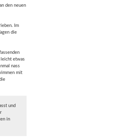
g an den neuen
ieben. Im
Tagen die
mfassenden
leicht etwas
inmal nass
hwimmen mit
die
asst und
r
ten in