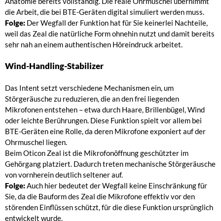
Anatomie bereits vollständig. Die reale Ohrmuschel übernimmt
die Arbeit, die bei BTE-Geräten digital simuliert werden muss.
Folge:
Der Wegfall der Funktion hat für Sie keinerlei Nachteile,
weil das Zeal die natürliche Form ohnehin nutzt und damit bereits
sehr nah an einem authentischen Höreindruck arbeitet.
Wind-Handling-Stabilizer
Das Intent setzt verschiedene Mechanismen ein, um
Störgeräusche zu reduzieren, die an den frei liegenden
Mikrofonen entstehen – etwa durch Haare, Brillenbügel, Wind
oder leichte Berührungen. Diese Funktion spielt vor allem bei
BTE-Geräten eine Rolle, da deren Mikrofone exponiert auf der
Ohrmuschel liegen.
Beim Oticon Zeal ist die Mikrofonöffnung geschützter im
Gehörgang platziert. Dadurch treten mechanische Störgeräusche
von vornherein deutlich seltener auf.
Folge:
Auch hier bedeutet der Wegfall keine Einschränkung für
Sie, da die Bauform des Zeal die Mikrofone effektiv vor den
störenden Einflüssen schützt, für die diese Funktion ursprünglich
entwickelt wurde.