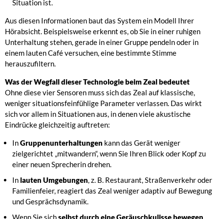
Situation ist.
Aus diesen Informationen baut das System ein Modell Ihrer
Hörabsicht. Beispielsweise erkennt es, ob Sie in einer ruhigen
Unterhaltung stehen, gerade in einer Gruppe pendeln oder in
einem lauten Café versuchen, eine bestimmte Stimme
herauszufiltern.
Was der Wegfall dieser Technologie beim Zeal bedeutet
Ohne diese vier Sensoren muss sich das Zeal auf klassische,
weniger situationsfeinfühlige Parameter verlassen. Das wirkt
sich vor allem in Situationen aus, in denen viele akustische
Eindrücke gleichzeitig auftreten:
In
Gruppenunterhaltungen
kann das Gerät weniger
zielgerichtet „mitwandern“, wenn Sie Ihren Blick oder Kopf zu
einer neuen Sprecherin drehen.
In
lauten Umgebungen
, z. B. Restaurant, Straßen­verkehr oder
Familienfeier, reagiert das Zeal weniger adaptiv auf Bewegung
und Gesprächsdynamik.
Wenn Sie sich
selbst durch eine Geräuschkulisse bewegen
,