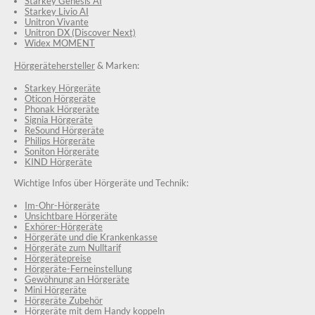
Starkey Genesis AI
Starkey Livio AI
Unitron Vivante
Unitron DX (Discover Next)
Widex MOMENT
Hörgerätehersteller
& Marken:
Starkey Hörgeräte
Oticon Hörgeräte
Phonak Hörgeräte
Signia Hörgeräte
ReSound Hörgeräte
Philips Hörgeräte
Soniton Hörgeräte
KIND Hörgeräte
Wichtige Infos über Hörgeräte und Technik:
Im-Ohr-Hörgeräte
Unsichtbare Hörgeräte
Exhörer-Hörgeräte
Hörgeräte und die Krankenkasse
Hörgeräte zum Nulltarif
Hörgerätepreise
Hörgeräte-Ferneinstellung
Gewöhnung an Hörgeräte
Mini Hörgeräte
Hörgeräte Zubehör
Hörgeräte mit dem Handy koppeln