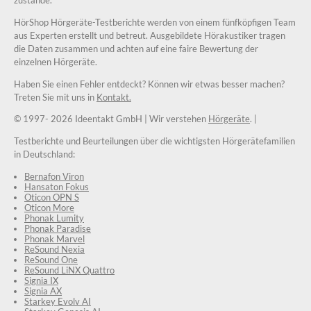
zustande.
HörShop Hörgeräte-Testberichte werden von einem fünfköpfigen Team
aus Experten erstellt und betreut. Ausgebildete Hörakustiker tragen
die Daten zusammen und achten auf eine faire Bewertung der
einzelnen Hörgeräte.
Haben Sie einen Fehler entdeckt? Können wir etwas besser machen?
Treten Sie mit uns in
Kontakt.
© 1997-
2026 Ideentakt GmbH
| Wir verstehen
Hörgeräte
. |
Testberichte und Beurteilungen über die wichtigsten Hörgerätefamilien
in Deutschland:
Bernafon Viron
Hansaton Fokus
Oticon OPN S
Oticon More
Phonak Lumity
Phonak Paradise
Phonak Marvel
ReSound Nexia
ReSound One
ReSound LiNX Quattro
Signia IX
Signia AX
Starkey Evolv AI