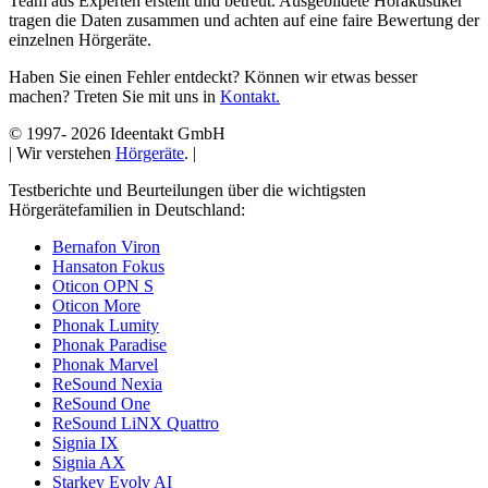
Team aus Experten erstellt und betreut. Ausgebildete Hörakustiker
tragen die Daten zusammen und achten auf eine faire Bewertung der
einzelnen Hörgeräte.
Haben Sie einen Fehler entdeckt? Können wir etwas besser
machen? Treten Sie mit uns in
Kontakt.
© 1997-
2026 Ideentakt GmbH
| Wir verstehen
Hörgeräte
. |
Testberichte und Beurteilungen über die wichtigsten
Hörgerätefamilien in Deutschland:
Bernafon Viron
Hansaton Fokus
Oticon OPN S
Oticon More
Phonak Lumity
Phonak Paradise
Phonak Marvel
ReSound Nexia
ReSound One
ReSound LiNX Quattro
Signia IX
Signia AX
Starkey Evolv AI