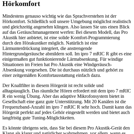
Hörkomfort
Mindestens genauso wichtig wie das Sprachverstehen ist der
Hörkomfort. Schließlich soll unsere Umgebung möglichst realistisch
und gleichzeitig angenehm klingen. Also lassen Sie uns einen Blick
auf das Geräuschmanagement werfen: Bei diesem Modell, das Pro
Akustik hier anbietet, ist eine solide Komfort-Programmierung
durch den Hörakustiker möglich. Natürlich ist eine
Lärmunterdrückung integriert, die anstrengende
Hintergrundgeräusche abmildern soll. Im ipro 7 mRIC R gibt es eine
einigermaßen gut funktionierende Lärmabsenkung. Für windige
Situationen im Freien hat Pro Akustik eine Windgeräusch-
Absenkung vorgesehen. Die ist durchaus nützlich und gehört zu
einer zeitgemäßen Komfortausstattung einfach dazu.
Der Knallfilter in diesem Hörgerät ist recht solide und
alltagstauglich. Das räumliche Hören erfordert mit dem ipro 7 mRIC
R ein wenig Übung. Aber das adaptive Mikrofonsystem bietet in
Gesellschaft eine ganz gute Unterstützung. Mit 20 Kanälen ist die
Frequenzband-Anzahl im ipro 7 mRIC R sehr hoch. Damit kann das
Hörgerät perfekt auf jedes Gehör eingestellt werden und bietet auch
langfristig gute Tuning-Möglichkeiten.
Es könnte übrigens sein, dass Sie bei diesem Pro Akustik-Gerät den
Klang als klarer und natürlicher wahrnehmen, vor allem, wenn es