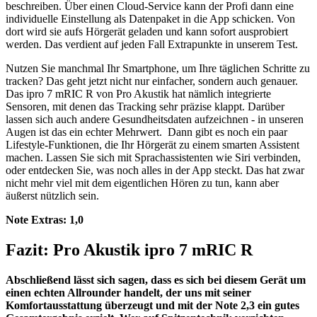
beschreiben. Über einen Cloud-Service kann der Profi dann eine
individuelle Einstellung als Datenpaket in die App schicken.
Von
dort wird sie aufs Hörgerät geladen und kann sofort ausprobiert
werden. Das verdient auf jeden Fall Extrapunkte in unserem Test.
Nutzen Sie manchmal Ihr Smartphone, um Ihre täglichen Schritte zu
tracken? Das geht jetzt nicht nur einfacher, sondern auch genauer.
Das ipro 7 mRIC R von Pro Akustik hat nämlich integrierte
Sensoren, mit denen das Tracking sehr präzise klappt. Darüber
lassen sich auch andere Gesundheitsdaten aufzeichnen - in unseren
Augen ist das ein echter Mehrwert. Dann gibt es noch ein paar
Lifestyle-Funktionen, die Ihr Hörgerät zu einem smarten Assistent
machen. Lassen Sie sich mit Sprachassistenten wie Siri verbinden,
oder entdecken Sie, was noch alles in der App steckt. Das hat zwar
nicht mehr viel mit dem eigentlichen Hören zu tun, kann aber
äußerst nützlich sein.
Note Extras:
1,0
Fazit: Pro Akustik ipro 7 mRIC R
Abschließend lässt sich sagen, dass es sich bei diesem Gerät um
einen echten Allrounder handelt, der uns mit seiner
Komfortausstattung überzeugt und mit der Note 2,3 ein gutes