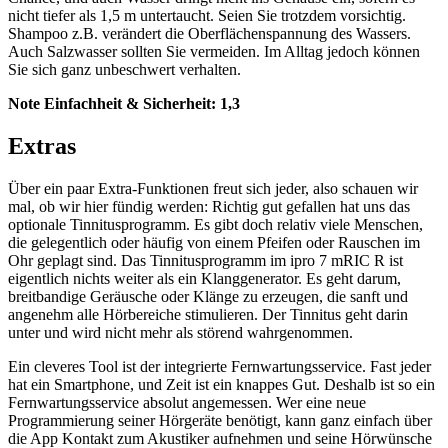
nicht tiefer als 1,5 m untertaucht. Seien Sie trotzdem vorsichtig.
Shampoo z.B. verändert die Oberflächenspannung des Wassers.
Auch Salzwasser sollten Sie vermeiden. Im Alltag jedoch können
Sie sich ganz unbeschwert verhalten.
Note Einfachheit & Sicherheit:
1,3
Extras
Über ein paar Extra-Funktionen freut sich jeder, also schauen wir
mal, ob wir hier fündig werden: Richtig gut gefallen hat uns das
optionale Tinnitusprogramm. Es gibt doch relativ viele Menschen,
die gelegentlich oder häufig von einem Pfeifen oder Rauschen im
Ohr geplagt sind. Das Tinnitusprogramm im ipro 7 mRIC R ist
eigentlich nichts weiter als ein Klanggenerator. Es geht darum,
breitbandige Geräusche oder Klänge zu erzeugen, die sanft und
angenehm alle Hörbereiche stimulieren. Der Tinnitus geht darin
unter und wird nicht mehr als störend wahrgenommen.
Ein cleveres Tool ist der integrierte Fernwartungsservice. Fast jeder
hat ein Smartphone, und Zeit ist ein knappes Gut. Deshalb ist so ein
Fernwartungsservice absolut angemessen. Wer eine neue
Programmierung seiner Hörgeräte benötigt, kann ganz einfach über
die App Kontakt zum Akustiker aufnehmen und seine Hörwünsche