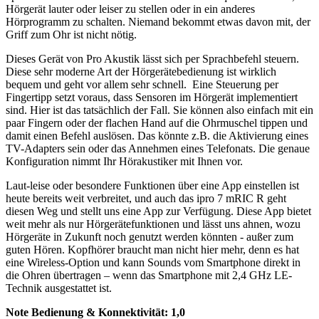
Hörgerät lauter oder leiser zu stellen oder in ein anderes
Hörprogramm zu schalten. Niemand bekommt etwas davon mit, der
Griff zum Ohr ist nicht nötig.
Dieses Gerät von Pro Akustik lässt sich per Sprachbefehl steuern.
Diese sehr moderne Art der Hörgerätebedienung ist wirklich
bequem und geht vor allem sehr schnell. Eine Steuerung per
Fingertipp setzt voraus, dass Sensoren im Hörgerät implementiert
sind. Hier ist das tatsächlich der Fall. Sie können also einfach mit ein
paar Fingern oder der flachen Hand auf die Ohrmuschel tippen und
damit einen Befehl auslösen. Das könnte z.B. die Aktivierung eines
TV-Adapters sein oder das Annehmen eines Telefonats. Die genaue
Konfiguration nimmt Ihr Hörakustiker mit Ihnen vor.
Laut-leise oder besondere Funktionen über eine App einstellen ist
heute bereits weit verbreitet, und auch das ipro 7 mRIC R geht
diesen Weg und stellt uns eine App zur Verfügung. Diese App bietet
weit mehr als nur Hörgerätefunktionen und lässt uns ahnen, wozu
Hörgeräte in Zukunft noch genutzt werden könnten - außer zum
guten Hören. Kopfhörer braucht man nicht hier mehr, denn es hat
eine Wireless-Option und kann Sounds vom Smartphone direkt in
die Ohren übertragen – wenn das Smartphone mit 2,4 GHz LE-
Technik ausgestattet ist.
Note Bedienung & Konnektivität:
1,0