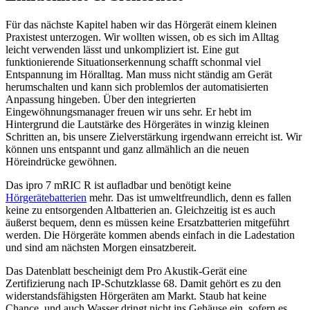
Für das nächste Kapitel haben wir das Hörgerät einem kleinen
Praxistest unterzogen. Wir wollten wissen, ob es sich im Alltag
leicht verwenden lässt und unkompliziert ist. Eine gut
funktionierende Situationserkennung schafft schonmal viel
Entspannung im Höralltag. Man muss nicht ständig am Gerät
herumschalten und kann sich problemlos der automatisierten
Anpassung hingeben. Über den integrierten
Eingewöhnungsmanager freuen wir uns sehr. Er hebt im
Hintergrund die Lautstärke des Hörgerätes in winzig kleinen
Schritten an, bis unsere Zielverstärkung irgendwann erreicht ist. Wir
können uns entspannt und ganz allmählich an die neuen
Höreindrücke gewöhnen.
Das ipro 7 mRIC R ist aufladbar und benötigt keine
Hörgerätebatterien
mehr. Das ist umweltfreundlich, denn es fallen
keine zu entsorgenden Altbatterien an. Gleichzeitig ist es auch
äußerst bequem, denn es müssen keine Ersatzbatterien mitgeführt
werden. Die Hörgeräte kommen abends einfach in die Ladestation
und sind am nächsten Morgen einsatzbereit.
Das Datenblatt bescheinigt dem Pro Akustik-Gerät eine
Zertifizierung nach IP-Schutzklasse 68. Damit gehört es zu den
widerstandsfähigsten Hörgeräten am Markt. Staub hat keine
Chance, und auch Wasser dringt nicht ins Gehäuse ein, sofern es