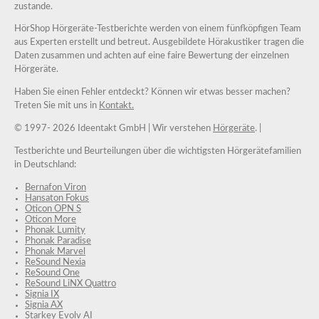
zustande.
HörShop Hörgeräte-Testberichte werden von einem fünfköpfigen Team
aus Experten erstellt und betreut. Ausgebildete Hörakustiker tragen die
Daten zusammen und achten auf eine faire Bewertung der einzelnen
Hörgeräte.
Haben Sie einen Fehler entdeckt? Können wir etwas besser machen?
Treten Sie mit uns in
Kontakt.
© 1997-
2026 Ideentakt GmbH
| Wir verstehen
Hörgeräte
. |
Testberichte und Beurteilungen über die wichtigsten Hörgerätefamilien
in Deutschland:
Bernafon Viron
Hansaton Fokus
Oticon OPN S
Oticon More
Phonak Lumity
Phonak Paradise
Phonak Marvel
ReSound Nexia
ReSound One
ReSound LiNX Quattro
Signia IX
Signia AX
Starkey Evolv AI