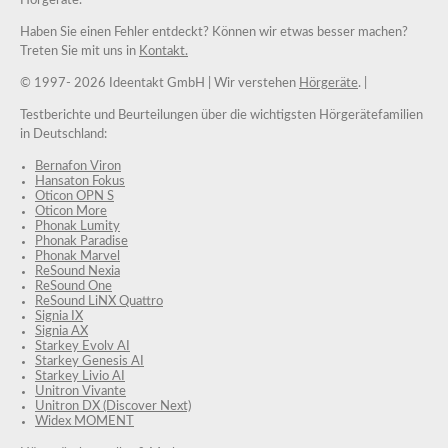
Hörgeräte.
Haben Sie einen Fehler entdeckt? Können wir etwas besser machen?
Treten Sie mit uns in
Kontakt.
© 1997-
2026 Ideentakt GmbH
| Wir verstehen
Hörgeräte
. |
Testberichte und Beurteilungen über die wichtigsten Hörgerätefamilien
in Deutschland:
Bernafon Viron
Hansaton Fokus
Oticon OPN S
Oticon More
Phonak Lumity
Phonak Paradise
Phonak Marvel
ReSound Nexia
ReSound One
ReSound LiNX Quattro
Signia IX
Signia AX
Starkey Evolv AI
Starkey Genesis AI
Starkey Livio AI
Unitron Vivante
Unitron DX (Discover Next)
Widex MOMENT