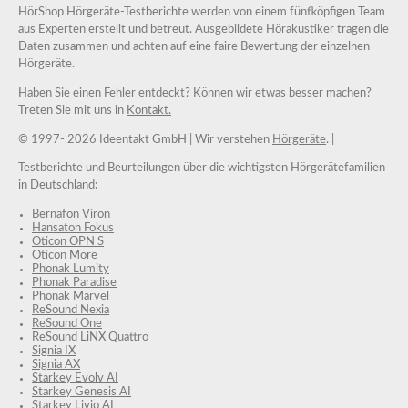
HörShop Hörgeräte-Testberichte werden von einem fünfköpfigen Team
aus Experten erstellt und betreut. Ausgebildete Hörakustiker tragen die
Daten zusammen und achten auf eine faire Bewertung der einzelnen
Hörgeräte.
Haben Sie einen Fehler entdeckt? Können wir etwas besser machen?
Treten Sie mit uns in
Kontakt.
© 1997-
2026 Ideentakt GmbH
| Wir verstehen
Hörgeräte
. |
Testberichte und Beurteilungen über die wichtigsten Hörgerätefamilien
in Deutschland:
Bernafon Viron
Hansaton Fokus
Oticon OPN S
Oticon More
Phonak Lumity
Phonak Paradise
Phonak Marvel
ReSound Nexia
ReSound One
ReSound LiNX Quattro
Signia IX
Signia AX
Starkey Evolv AI
Starkey Genesis AI
Starkey Livio AI